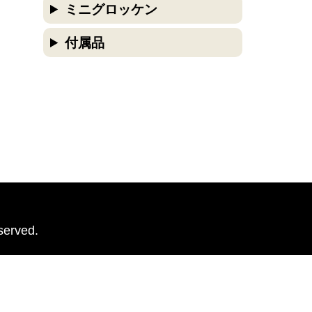
ミニグロッケン
付属品
erved.